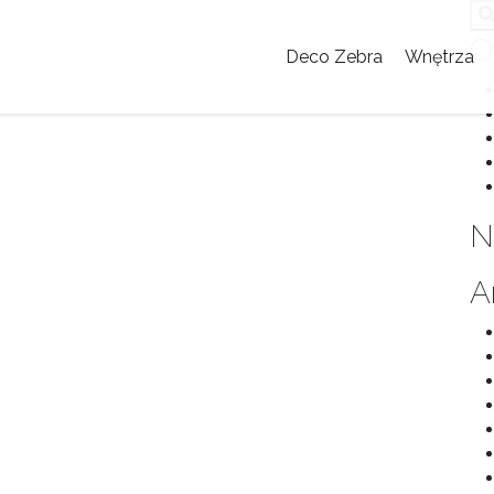
O
Deco Zebra
Wnętrza
N
i w domu jednorodzinnym
A