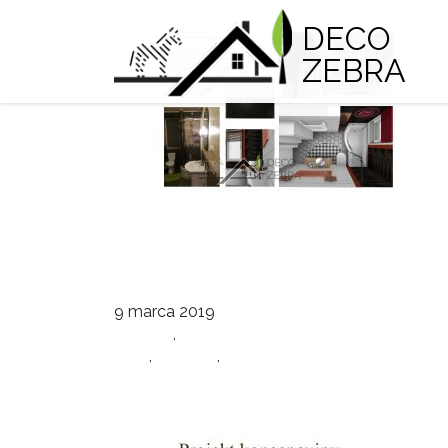
DECO
ZEBRA
Projekt małej łazienk
deco
9 marca 2019
Łazienki
,
Wnętrza
dom
,
łazienka
,
projekt