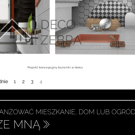
Projekt koncepcyjny łazienki w domu
dnie
1
2
3
4
RANŻOWAĆ MIESZKANIE, DOM LUB OGRÓD
 ZE MNĄ