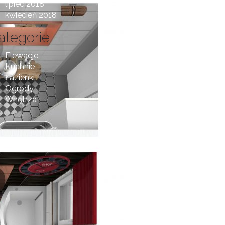
lipiec 2018
kwiecień 2018
ategorie
Elewacje
Kuchnie
Łazienki
Ogrody
Wnętrza