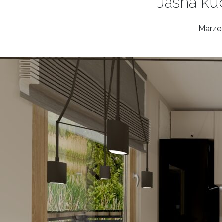
Jasna ku
Marze