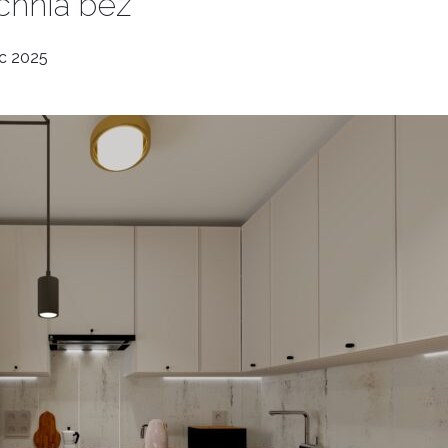
chnia bez
c 2025