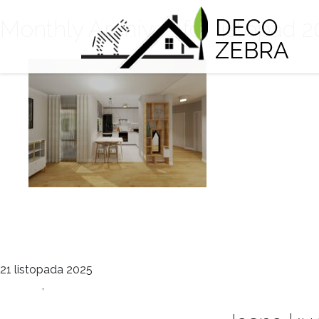
DECO
Monthly Archives for listopad 
ZEBRA
Jasna kuchnia bez Marzec 202
deco
21 listopada 2025
Kuchnie
,
Wnętrza