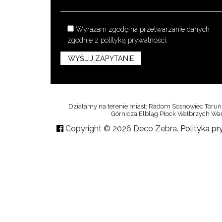
Wyrażam zgodę na przetwarzanie danych
zgodnie z
polityką prywatności
.
Działamy na terenie miast: Radom Sosnowiec Toruń 
Górnicza Elbląg Płock Wałbrzych Wa
Copyright © 2026 Deco Zebra.
Polityka p