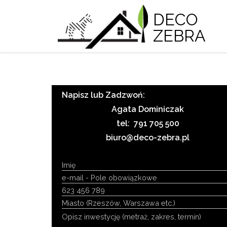
DECO
ZEBRA
Napisz lub Zadzwoń:
Agata Dominiczak
tel: 791 705 500
biuro@deco-zebra.pl