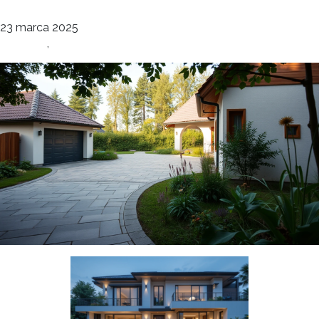
deco
23 marca 2025
Elewacje
,
Ogrody