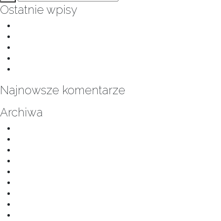
Ostatnie wpisy
Jasna kuchnia bez Marzec 2025
Łazienka kolorowe trójkąty Luty 2025
Łazienka z elementem drewna Luty 2025
Łazienka z zielonymi kafelkami Luty 2025
Łazienka z prysznicem Luty 2025
Najnowsze komentarze
Archiwa
listopad 2025
kwiecień 2025
marzec 2025
listopad 2024
listopad 2022
listopad 2021
marzec 2019
lipiec 2018
kwiecień 2018