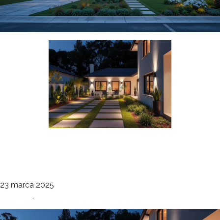
Ogrody Koncepcja 3
deco
23 marca 2025
Elewacje
,
Ogrody