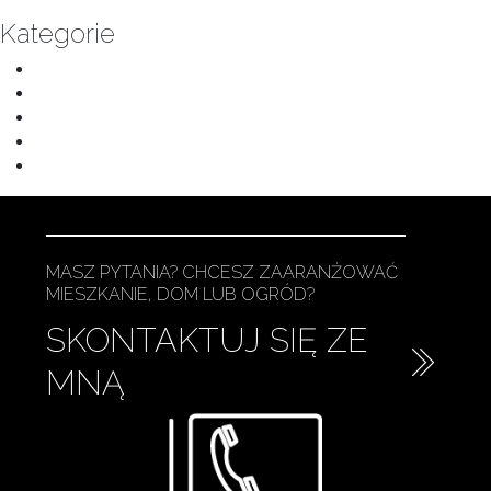
Kategorie
Elewacje
Kuchnie
Łazienki
Ogrody
Wnętrza
MASZ PYTANIA? CHCESZ ZAARANŻOWAĆ
MIESZKANIE, DOM LUB OGRÓD?
SKONTAKTUJ SIĘ ZE
MNĄ