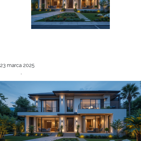
Ogrody Koncepcja 4
deco
23 marca 2025
Elewacje
,
Ogrody