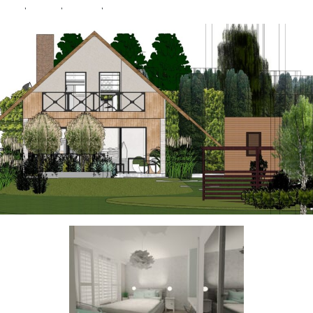
dom
,
ogród
,
projekt
,
Taras