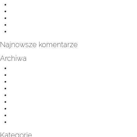
Jasna kuchnia bez Marzec 2025
Łazienka kolorowe trójkąty Luty 2025
Łazienka z elementem drewna Luty 2025
Łazienka z zielonymi kafelkami Luty 2025
Łazienka z prysznicem Luty 2025
Najnowsze komentarze
Archiwa
listopad 2025
kwiecień 2025
marzec 2025
listopad 2024
listopad 2022
listopad 2021
marzec 2019
lipiec 2018
kwiecień 2018
Kategorie