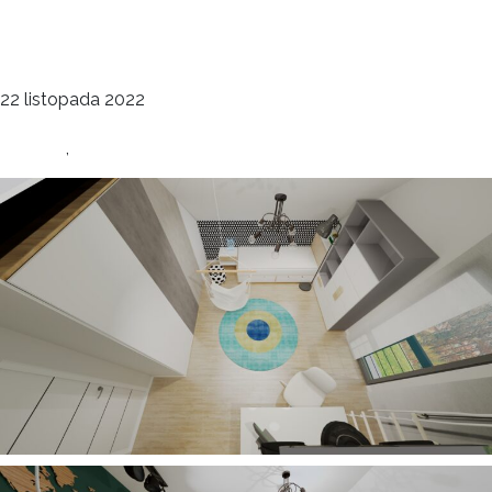
Pokój dziecięcy dla chłopca
deco
22 listopada 2022
Wnętrza
Dziecko
,
Pokój