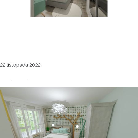
Sypialnia w domu
jednorodzinnym
deco
22 listopada 2022
Wnętrza
dom
,
projekt
,
sypialnia