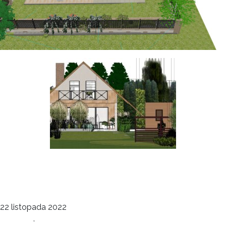
Taras i Elewacja
deco
22 listopada 2022
Elewacje
,
Ogrody