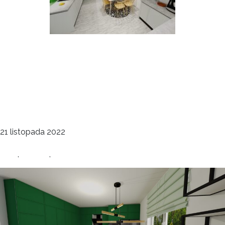
Kuchnia w domu
wolnostojącym – kilka
motywów
deco
21 listopada 2022
Kuchnie
dom
,
kuchnia
,
projekt