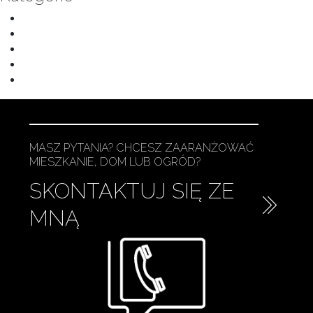
Elewacje
Kuchnie
Łazienki
Ogrody
Wnętrza
MASZ PYTANIA? CHCESZ ZAARANŻOWAĆ
MIESZKANIE, DOM LUB OGRÓD?
SKONTAKTUJ SIĘ ZE
MNĄ