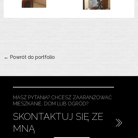
← Powrót do portfolio
MASZ PYTANIA? CHCESZ ZAARANŻOWAĆ
MIESZKANIE, DOM LUB OGRÓD?
SKONTAKTUJ SIĘ ZE
MNĄ