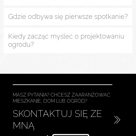
Gdzie odbywa się pierwsze spotkanie?
Kiedy zacząć myśleć o projektowaniu
ogrodu?
MASZ PYTANIA? CHCESZ ZAARANŻOWAĆ
MIESZKANIE, DOM LUB OGRÓD?
SKONTAKTUJ SIĘ ZE
MNĄ