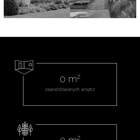
2
0
m
zaaranżowanych wnętrz
2