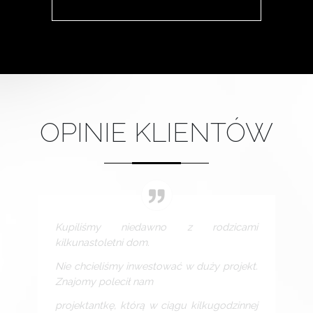
OPINIE KLIENTÓW
Kupiliśmy niedawno z rodzicami
kilkunastoletni dom.
Nie chcieliśmy inwestować w duży projekt.
Znajomy polecił nam
projektantkę, którą w ciągu kilkugodzinnej